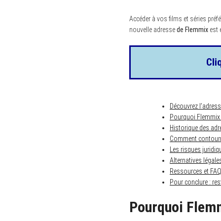
Accéder à vos films et séries préf
nouvelle adresse
de Flemmix
est e
Cli
Découvrez l’adress
Pourquoi Flemmix c
Historique des adr
Comment contourne
Les risques juridiq
Alternatives légal
Ressources et FAQ :
Pour conclure : res
Pourquoi Flemm