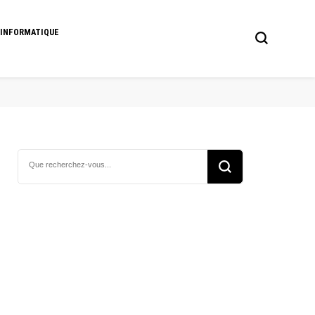
 INFORMATIQUE
Vous
recherchiez
quelque
chose ?