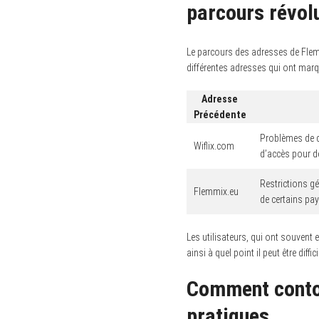
parcours révol
Le parcours des adresses de Flemm
différentes adresses qui ont marq
Adresse
Précédente
Problèmes de d
Wiflix.com
d’accès pour d
Restrictions gé
Flemmix.eu
de certains pay
Les utilisateurs, qui ont souvent 
ainsi à quel point il peut être diff
Comment contou
pratiques