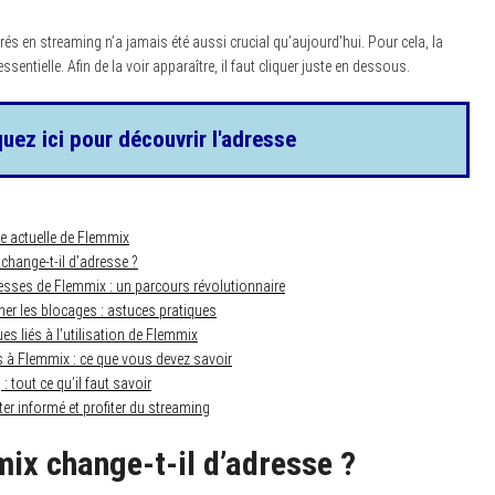
érés en streaming n’a jamais été aussi crucial qu’aujourd’hui. Pour cela, la
ssentielle. Afin de la voir apparaître, il faut cliquer juste en dessous.
quez ici pour découvrir l'adresse
e actuelle de Flemmix
hange-t-il d’adresse ?
esses de Flemmix : un parcours révolutionnaire
r les blocages : astuces pratiques
ues liés à l’utilisation de Flemmix
es à Flemmix : ce que vous devez savoir
 tout ce qu’il faut savoir
ter informé et profiter du streaming
ix change-t-il d’adresse ?