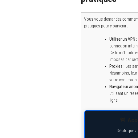
Vous vous demandez comment ac
pratiques pour y parvenir :
Utiliser un VPN :
connexion intern
Cette méthode es
imposés par cert
Proxies :
Les ser
Néanmoins, leur e
votre connexion.
Navigateur anon
utilisant un rése
ligne.
🚨 Accè
Débloquez e