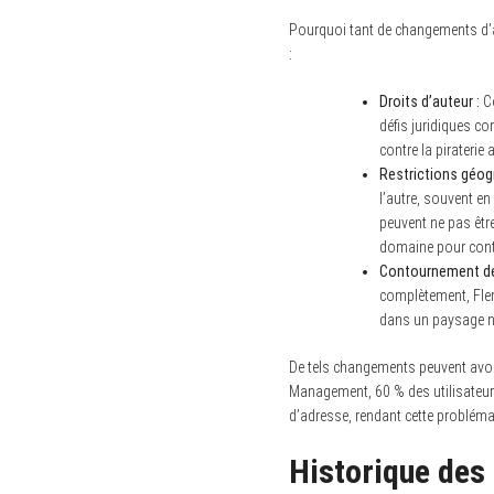
Pourquoi tant de changements d’a
:
Droits d’auteur :
Co
défis juridiques co
contre la piraterie
Restrictions géog
l’autre, souvent en
peuvent ne pas êtr
domaine pour cont
Contournement de
complètement, Flem
dans un paysage nu
De tels changements peuvent avoir 
Management, 60 % des utilisateur
d’adresse, rendant cette problémat
Historique des