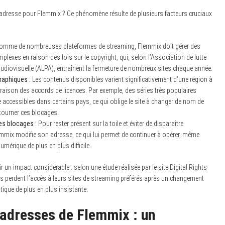
dresse pour Flemmix ? Ce phénomène résulte de plusieurs facteurs cruciaux
mme de nombreuses plateformes de streaming, Flemmix doit gérer des
mplexes en raison des lois sur le copyright, qui, selon l’Association de lutte
 audiovisuelle (ALPA), entraînent la fermeture de nombreux sites chaque année.
raphiques :
Les contenus disponibles varient significativement d’une région à
 raison des accords de licences. Par exemple, des séries très populaires
e accessibles dans certains pays, ce qui oblige le site à changer de nom de
ourner ces blocages.
s blocages :
Pour rester présent sur la toile et éviter de disparaître
mix modifie son adresse, ce qui lui permet de continuer à opérer, même
mérique de plus en plus difficile.
un impact considérable : selon une étude réalisée par le site Digital Rights
s perdent l’accès à leurs sites de streaming préférés après un changement
ique de plus en plus insistante.
 adresses de Flemmix : un