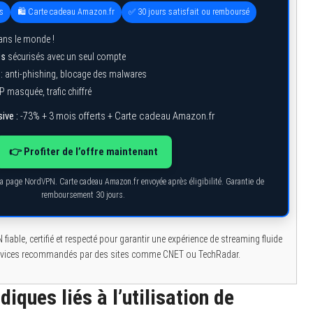
s
🛍️ Carte cadeau Amazon.fr
✅ 30 jours satisfait ou remboursé
ns le monde !
ls
sécurisés avec un seul compte
: anti-phishing, blocage des malwares
IP masquée, trafic chiffré
ive :
-73% + 3 mois offerts + Carte cadeau Amazon.fr
👉 Profiter de l’offre maintenant
r la page NordVPN. Carte cadeau Amazon.fr envoyée après éligibilité. Garantie de
remboursement 30 jours.
N fiable, certifié et respecté pour garantir une expérience de streaming fluide
services recommandés par des sites comme CNET ou TechRadar.
diques liés à l’utilisation de