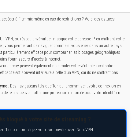
céder à Flemmix même en cas de restrictions ? Voici des astuces
Un VPN, ou réseau privé virtuel, masque votre adresse IP en chiffrant votre
et, vous permettant de naviguer comme si vous étiez dans un autre pays.
t particulièrement efficace pour contourner les blocages géographiques
ains fournisseurs d’accès à internet.
veurs proxy peuvent également dissimuler votre véritable localisation.
fficacité est souvent inférieure à celle d’un VPN, car ils ne chiffrent pas
yme :
Des navigateurs tels que Tor, qui anonymisent votre connexion en
au de relais, peuvent offrir une protection renforcée pour votre identité en
s bloqué à votre site de streaming ?
n 1 clic et protégez votre vie privée avec NordVPN.