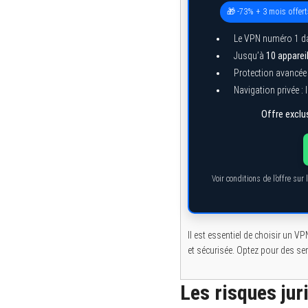
🎁 -73% + 3 mois offert
Le VPN numéro 1 da
Jusqu’à
10 apparei
Protection avancée 
Navigation privée : 
Offre exclus
Voir conditions de l’offre su
Il est essentiel de choisir un VP
et sécurisée. Optez pour des 
Les risques juri