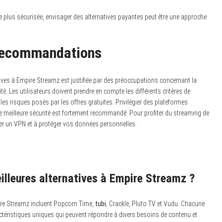
 plus sécurisée, envisager des alternatives payantes peut être une approche
 recommandations
tives à Empire Streamz est justifiée par des préoccupations concernant la
bilité. Les utilisateurs doivent prendre en compte les différents critères de
 les risques posés par les offres gratuites. Privilégier des plateformes
une meilleure sécurité est fortement recommandé. Pour profiter du streaming de
ser un VPN et à protéger vos données personnelles.
eilleures alternatives à Empire Streamz ?
pire Streamz incluent Popcorn Time,
tubi
, Crackle, Pluto TV et Vudu. Chacune
ctéristiques uniques qui peuvent répondre à divers besoins de contenu et