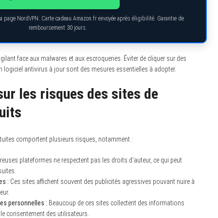
r la page NordVPN. Carte cadeau Amazon.fr envoyée après éligibilité. Garantie de
remboursement 30 jours.
vigilant face aux malwares et aux escroqueries. Éviter de cliquer sur des
 logiciel antivirus à jour sont des mesures essentielles à adopter.
ur les risques des sites de
uits
tuites comportent plusieurs risques, notamment :
uses plateformes ne respectent pas les droits d’auteur, ce qui peut
suites.
es :
Ces sites affichent souvent des publicités agressives pouvant nuire à
eur.
es personnelles :
Beaucoup de ces sites collectent des informations
le consentement des utilisateurs.