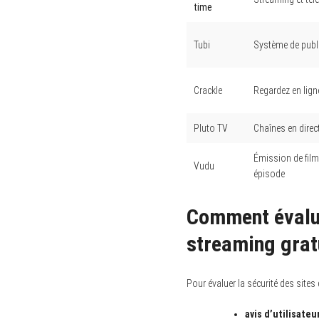
time
Tubi
Système de publi
Crackle
Regardez en lign
Pluto TV
Chaînes en direc
Émission de film
Vudu
épisode
Comment évalue
streaming grat
Pour évaluer la sécurité des sites 
avis d’utilisateu