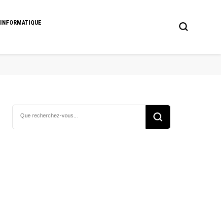
 INFORMATIQUE
Vous
recherchiez
quelque
chose ?