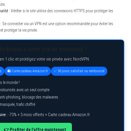
ite.
rité :
Vérifier si le site utilise des connexions HTTPS pour protéger les
:
Se connecter via un VPN est une option recommandée pour éviter les
t protéger la vie privée.
s bloqué à votre site de streaming ?
n 1 clic et protégez votre vie privée avec NordVPN.
s
🛍️ Carte cadeau Amazon.fr
✅ 30 jours satisfait ou remboursé
s le monde !
sécurisés avec un seul compte
 anti-phishing, blocage des malwares
 masquée, trafic chiffré
ive :
-73% + 3 mois offerts + Carte cadeau Amazon.fr
👉 Profiter de l’offre maintenant