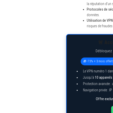
la réputation d’un s
Protocoles de sécu
données.
Utilisation de VPN 
risques de fraudes e
🚨 Accè
Débloquez e
🎁 -73% + 3 mois offert
Le VPN numéro 1 dan
Jusqu’à
10 appareils
Protection avancée :
Navigation privée : IP
Offre exclus