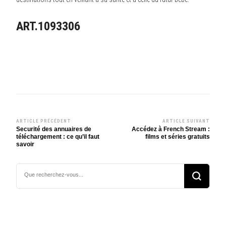
ART.1093306
ARTICLE PRÉCÉDENT
ARTICLE SUIVANT
Navigation
Securité des annuaires de
Accédez à French Stream :
téléchargement : ce qu’il faut
films et séries gratuits
d’article
savoir
Vous
recherchiez
quelque
chose ?