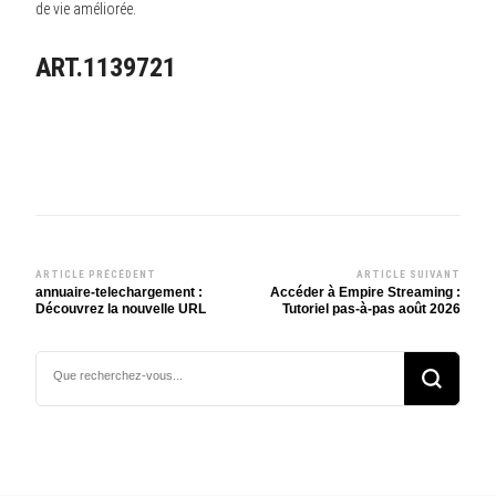
de vie améliorée.
ART.1139721
ARTICLE PRÉCÉDENT
ARTICLE SUIVANT
Navigation
annuaire-telechargement :
Accéder à Empire Streaming :
Découvrez la nouvelle URL
Tutoriel pas-à-pas août 2026
d’article
Vous
recherchiez
quelque
chose ?