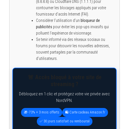
(8.8.8.8) ou Cloudflare DNS (1.1.1.1) pour
contourner les blocages appliqués par votre
fournisseur d’accès Internet (FAI).
Considérer l’utilisation d’un
bloqueur de
publicités
pour éviter les pop-ups invasifs qui
polluent l’expérience de visionnage.
Se tenir informé via des réseaux sociaux ou
forums pour découvrir les nouvelles adresses,
souvent partagées par la communauté
d’utilisateurs.
🚨 Accès bloqué à votre site de
streaming ?
Débloquez en 1 clic et protégez votre vie privée avec
NordVPN.
🎁 -73% + 3 mois offerts
🛍️ Carte cadeau Amazon.fr
✅ 30 jours satisfait ou remboursé