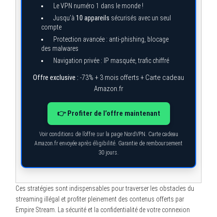
Le VPN numéro 1 dans le monde !
Jusqu’à
10 appareils
sécurisés avec un seul
compte
Protection avancée : anti-phishing, blocage
des malwares
Navigation privée : IP masquée, trafic chiffré
Offre exclusive :
-73% + 3 mois offerts + Carte cadeau
Amazon.fr
👉 Profiter de l’offre maintenant
Voir conditions de l’offre sur la page NordVPN. Carte cadeau
Amazon.fr envoyée après éligibilité. Garantie de remboursement
30 jours.
Ces stratégies sont indispensables pour traverser les obstacles du
streaming illégal et profiter pleinement des contenus offerts par
Empire Stream. La sécurité et la confidentialité de votre connexion