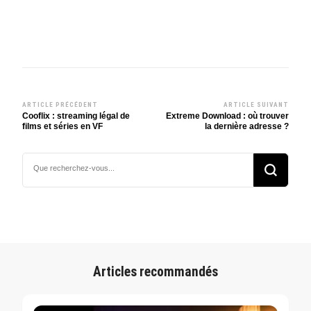
ARTICLE PRÉCÉDENT
ARTICLE SUIVANT
Navigation
Cooflix : streaming légal de
Extreme Download : où trouver
films et séries en VF
la dernière adresse ?
d’article
Vous
recherchiez
quelque
chose ?
Articles recommandés