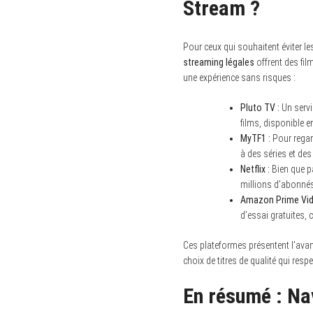
Stream ?
Pour ceux qui souhaitent éviter le
streaming légales
offrent des fil
une expérience sans risques :
Pluto TV :
Un servi
films, disponible e
MyTF1 :
Pour regar
à des séries et de
Netflix :
Bien que pa
millions d’abonné
Amazon Prime Vid
d’essai gratuites, 
Ces plateformes présentent l’avant
choix de titres de qualité qui respe
En résumé : Na