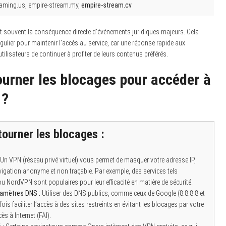
eaming.us, empire-stream.my,
empire-stream.cv
souvent la conséquence directe d’événements juridiques majeurs. Cela
égulier pour maintenir l’accès au service, car une réponse rapide aux
lisateurs de continuer à profiter de leurs contenus préférés.
rner les blocages pour accéder à
 ?
ourner les blocages :
Un VPN (réseau privé virtuel) vous permet de masquer votre adresse IP,
vigation anonyme et non traçable. Par exemple, des services tels
 NordVPN sont populaires pour leur efficacité en matière de sécurité.
amètres DNS :
Utiliser des DNS publics, comme ceux de Google (8.8.8.8 et
fois faciliter l’accès à des sites restreints en évitant les blocages par votre
ès à Internet (FAI).