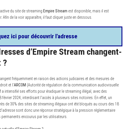
 active du site de streaming
Empire Stream
est disponible, mais il est
r. Afin de la voir apparaître, il faut cliquer juste en dessous.
quez ici pour découvrir l'adresse
dresses d’Empire Stream changent-
t ?
angent fréquemment en raison des actions judicaires et des mesures de
oit et l’
ARCOM
(Autorité de régulation de la communication audiovisuelle
a intensifié ses efforts pour éradiquer le streaming illégal, avec des
février 2024, interdisant l’accès à plusieurs sites notoires. En effet, un
rès de 30% des sites de streaming illégaux ont été bloqués au cours des 18
’adresse sont donc une réponse stratégique à la pression réglementaire
s permanents encourus par les utilisateurs.