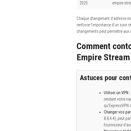
2025
empire-str
Chaque changement d’adresse est 
renforce l’importance d’un suivi r
changements peut permettre aux uti
Comment contou
Empire Stream
Astuces pour cont
Utiliser un VPN :
rendant votre na
qu’ExpressVPN ou
Changer vos par
8.8.4.4), peut par
fournisseur d’acc