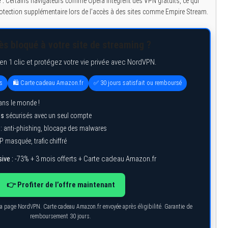
 :
Certains navigateurs comme Opera intègrent des VPN gratuits, ce qui
protection supplémentaire lors de l’accès à des sites comme Empire Stream.
s bloqué à votre site de streaming ?
n 1 clic et protégez votre vie privée avec NordVPN.
s
🛍️ Carte cadeau Amazon.fr
✅ 30 jours satisfait ou remboursé
ns le monde !
ls
sécurisés avec un seul compte
: anti-phishing, blocage des malwares
IP masquée, trafic chiffré
ive :
-73% + 3 mois offerts + Carte cadeau Amazon.fr
👉 Profiter de l’offre maintenant
r la page NordVPN. Carte cadeau Amazon.fr envoyée après éligibilité. Garantie de
remboursement 30 jours.