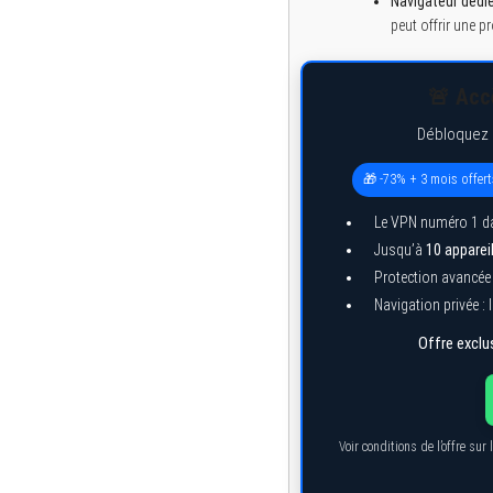
Navigateur dédié
peut offrir une 
🚨 Accè
Débloquez e
🎁 -73% + 3 mois offert
Le VPN numéro 1 da
Jusqu’à
10 apparei
Protection avancée 
Navigation privée : 
Offre exclus
Voir conditions de l’offre su