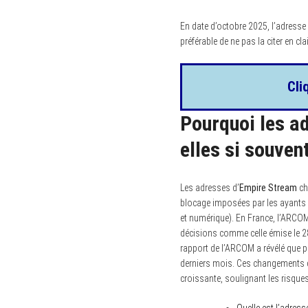
En date d’octobre 2025, l’adresse
préférable de ne pas la citer en clai
Cli
Pourquoi les a
elles si souven
Les adresses d’
Empire Stream
ch
blocage imposées par les ayants dr
et numérique). En France, l’ARCOM 
décisions comme celle émise le 28 
rapport de l’ARCOM a révélé que p
derniers mois. Ces changements d
croissante, soulignant les risque