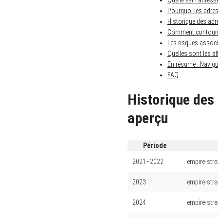
Quelle est l’adress
Pourquoi les adres
Historique des adr
Comment contourne
Les risques associ
Quelles sont les al
En résumé : Navigu
FAQ
Historique des
aperçu
Période
2021–2022
empire-str
2023
empire-str
2024
empire-str