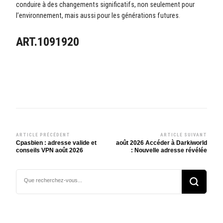
conduire à des changements significatifs, non seulement pour
l’environnement, mais aussi pour les générations futures
.
ART.1091920
ARTICLE PRÉCÉDENT
ARTICLE SUIVANT
Navigation
Cpasbien : adresse valide et
août 2026 Accéder à Darkiworld
conseils VPN août 2026
: Nouvelle adresse révélée
d’article
Vous
recherchiez
quelque
chose ?