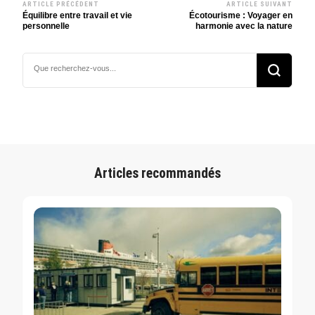
ARTICLE PRÉCÉDENT
ARTICLE SUIVANT
Navigation
Équilibre entre travail et vie
Écotourisme : Voyager en
personnelle
harmonie avec la nature
d’article
Vous
recherchiez
quelque
chose ?
Articles recommandés