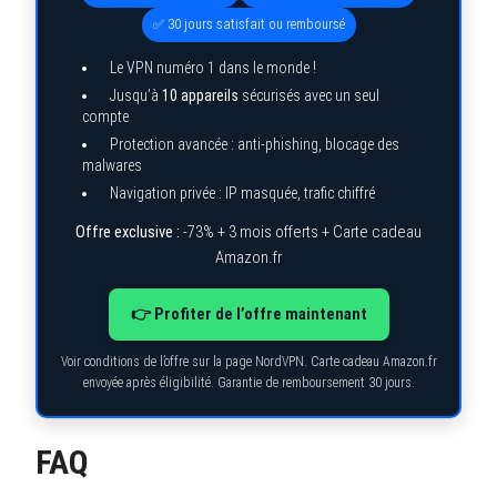
✅ 30 jours satisfait ou remboursé
Le VPN numéro 1 dans le monde !
Jusqu’à
10 appareils
sécurisés avec un seul
compte
Protection avancée : anti-phishing, blocage des
malwares
Navigation privée : IP masquée, trafic chiffré
Offre exclusive :
-73% + 3 mois offerts + Carte cadeau
Amazon.fr
👉 Profiter de l’offre maintenant
Voir conditions de l’offre sur la page NordVPN. Carte cadeau Amazon.fr
envoyée après éligibilité. Garantie de remboursement 30 jours.
FAQ