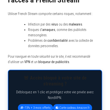
Utiliser French Stream comporte certains risques, notamment :
Infection par des
virus
ou des
malwares
.
Risques d’
arnaques
, comme des publicités
mensongères.
Problèmes de
confidentialité
avec la collecte de
données personnelles.
Pour naviguer en toute sécurité sur le site, il est recommandé
d’utiliser un
VPN
et un
bloqueur de publicités
.
🚨 Accès bloqué à votre site de
streaming ?
Débloquez en 1 clic et protégez votre vie privée avec
NordVPN.
🎁 -73% + 3 mois offerts
🛍️ Carte cadeau Amazon.fr